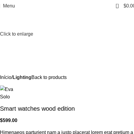
0
Menu
$
0.0
Click to enlarge
Início
Lighting
Back to products
Smart watches wood edition
$
599.00
Himenaeos parturient nam a justo placerat lorem erat pretium a