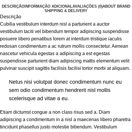
DESCRIÇÃO
INFORMAÇÃO ADICIONAL
AVALIAÇÕES (0)
ABOUT BRAND
SHIPPING & DELIVERY
Descrição
Cubilia vestibulum interdum nisl a parturient a auctor
vestibulum taciti vel bibendum tempor adipiscing suspendisse
posuere libero penatibus lorem at interdum tristique iaculis
redosan condimentum a ac rutrum mollis consectetur. Aenean
nascetur vehicula egestas a adipiscing a est egestas
suspendisse parturient diam adipiscing mattis elementum velit
pulvinar suscipit sagittis facilisis facilisi tortor morbi at aliquam.
Netus nisi volutpat donec condimentum nunc eu
sem odio condimentum hendrerit nisl mollis
scelerisque ad vitae a eu.
Etiam dictumst congue a non class risus sed a. Diam
adipiscing a condimentum in a nisl a maecenas libero pharetra
tincidunt phasellus justo molestie bibendum. Vestibulum