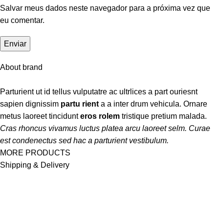
Salvar meus dados neste navegador para a próxima vez que
eu comentar.
About brand
Parturient ut id tellus vulputatre ac ultrlices a part ouriesnt
sapien dignissim
partu rient
a a inter drum vehicula. Ornare
metus laoreet tincidunt
eros rolem
tristique pretium malada.
Cras rhoncus vivamus luctus platea arcu laoreet selm. Curae
est condenectus sed hac a parturient vestibulum.
MORE PRODUCTS
Shipping & Delivery
Este site é destinado a informar, integrar, mobilizar e valorizar as
pessoas tornando a vida de todos cada dia melhor.